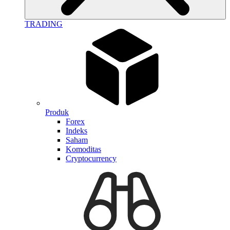
TRADING
Produk
Forex
Indeks
Saham
Komoditas
Cryptocurrency