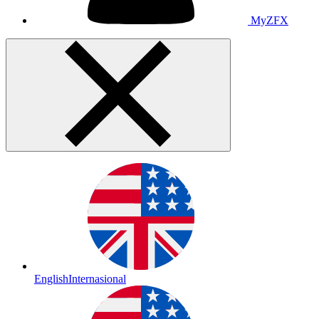
MyZFX
English
Internasional