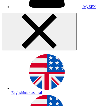
MyZFX
English
Internasional