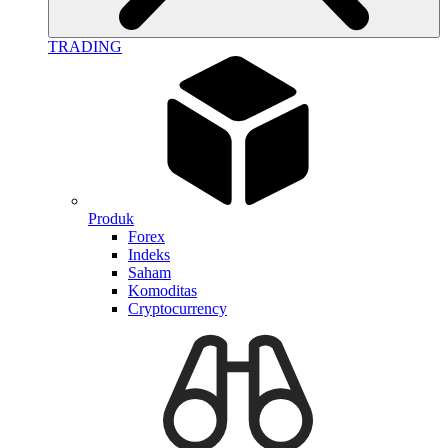
TRADING
Produk
Forex
Indeks
Saham
Komoditas
Cryptocurrency