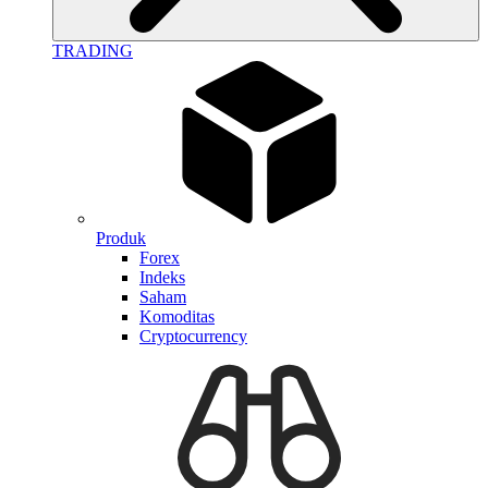
TRADING
Produk
Forex
Indeks
Saham
Komoditas
Cryptocurrency