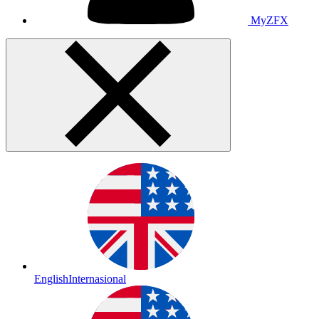
MyZFX
English
Internasional