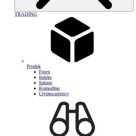
TRADING
Produk
Forex
Indeks
Saham
Komoditas
Cryptocurrency