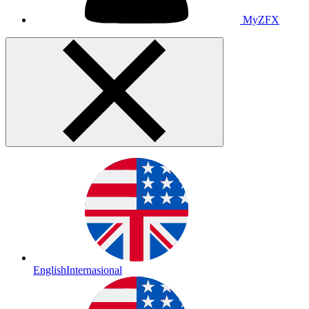
MyZFX
English
Internasional