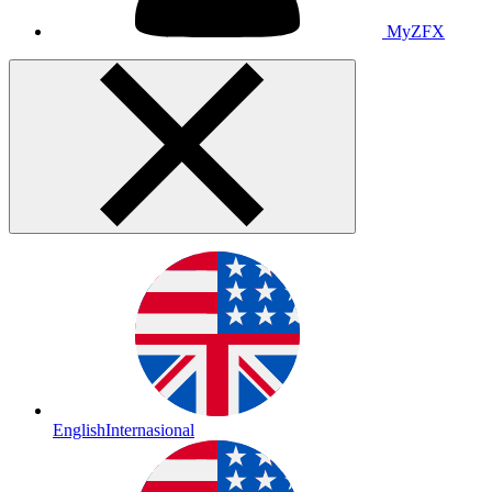
MyZFX
English
Internasional