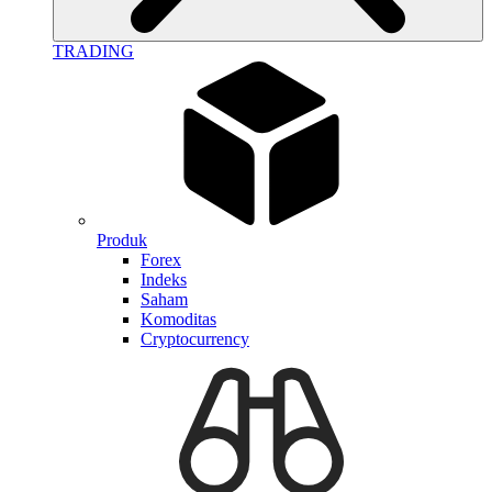
TRADING
Produk
Forex
Indeks
Saham
Komoditas
Cryptocurrency