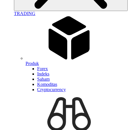
TRADING
Produk
Forex
Indeks
Saham
Komoditas
Cryptocurrency