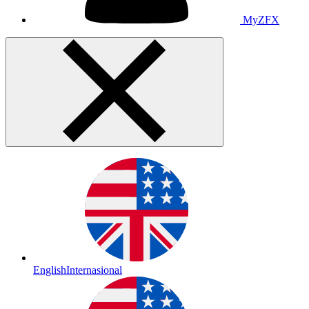
MyZFX
English
Internasional