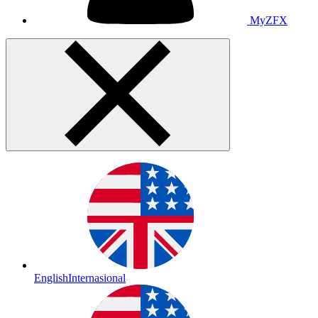
MyZFX
English
Internasional