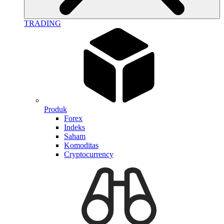
TRADING
Produk
Forex
Indeks
Saham
Komoditas
Cryptocurrency