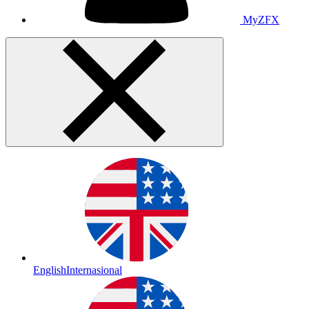
MyZFX
English
Internasional