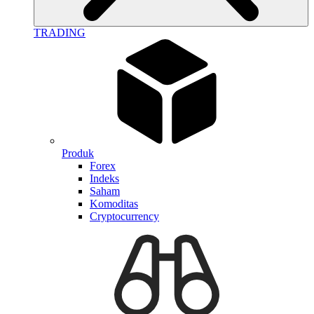
TRADING
Produk
Forex
Indeks
Saham
Komoditas
Cryptocurrency