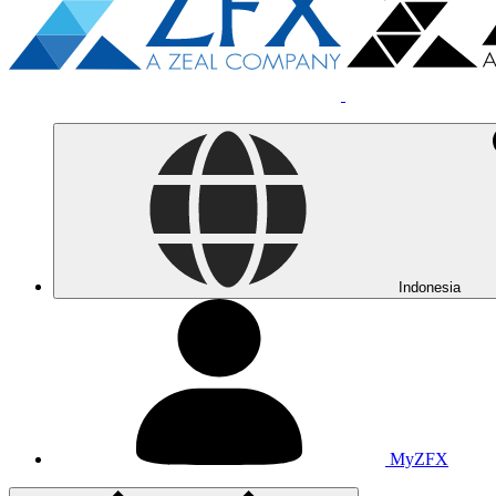
Indonesia
MyZFX