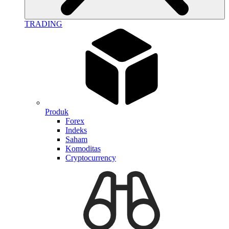
TRADING
Produk
Forex
Indeks
Saham
Komoditas
Cryptocurrency