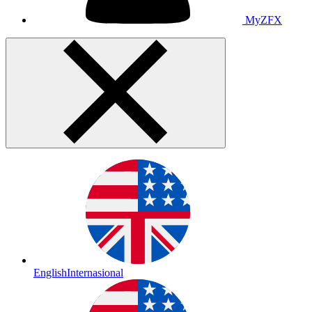
MyZFX
English
Internasional