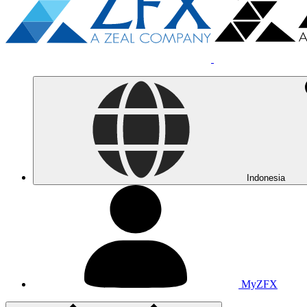
Indonesia
MyZFX