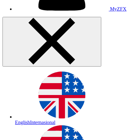
MyZFX
English
Internasional