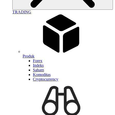
TRADING
Produk
Forex
Indeks
Saham
Komoditas
Cryptocurrency