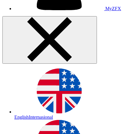
MyZFX
English
Internasional