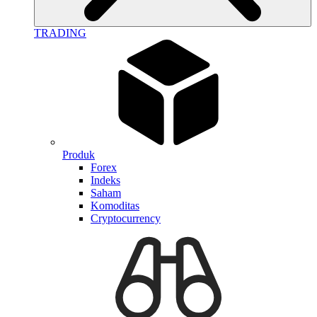
TRADING
Produk
Forex
Indeks
Saham
Komoditas
Cryptocurrency