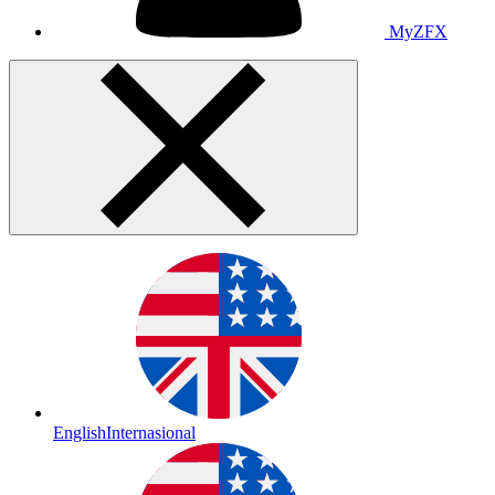
MyZFX
English
Internasional