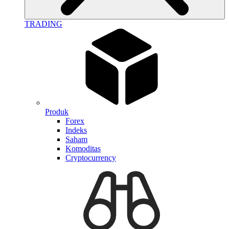
TRADING
Produk
Forex
Indeks
Saham
Komoditas
Cryptocurrency