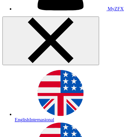
MyZFX
English
Internasional