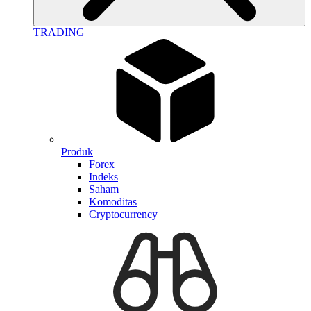
TRADING
Produk
Forex
Indeks
Saham
Komoditas
Cryptocurrency