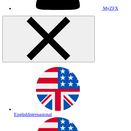
MyZFX
English
Internasional