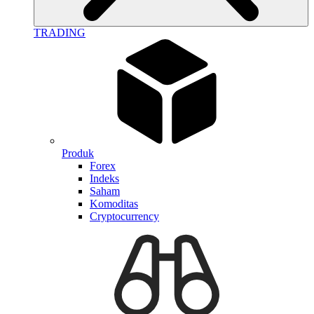
TRADING
Produk
Forex
Indeks
Saham
Komoditas
Cryptocurrency