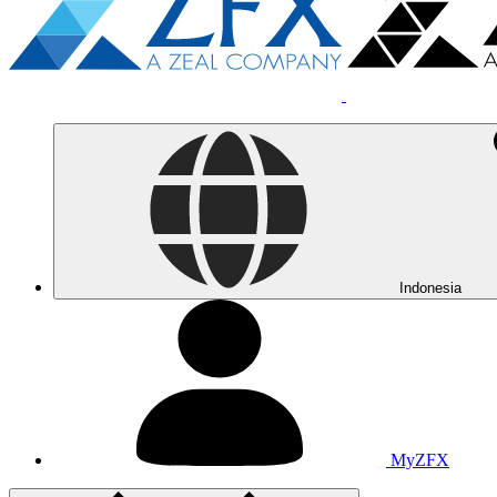
Indonesia
MyZFX