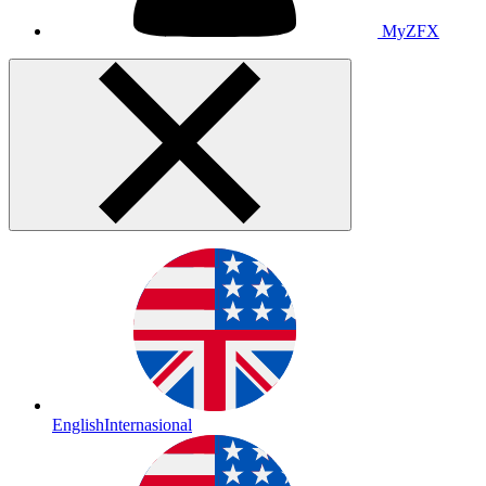
MyZFX
English
Internasional