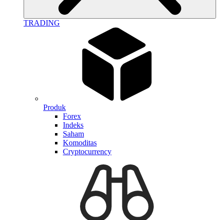
TRADING
Produk
Forex
Indeks
Saham
Komoditas
Cryptocurrency