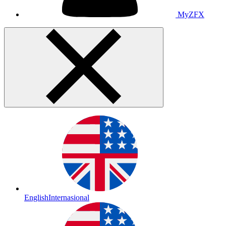
MyZFX
English
Internasional