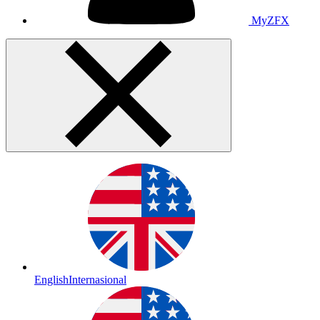
MyZFX
English
Internasional