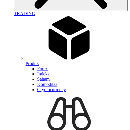
TRADING
Produk
Forex
Indeks
Saham
Komoditas
Cryptocurrency