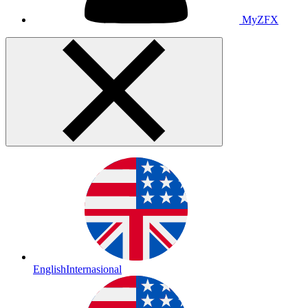
MyZFX
English
Internasional