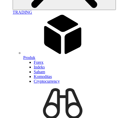
TRADING
Produk
Forex
Indeks
Saham
Komoditas
Cryptocurrency