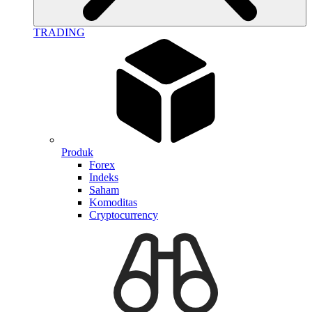
TRADING
Produk
Forex
Indeks
Saham
Komoditas
Cryptocurrency