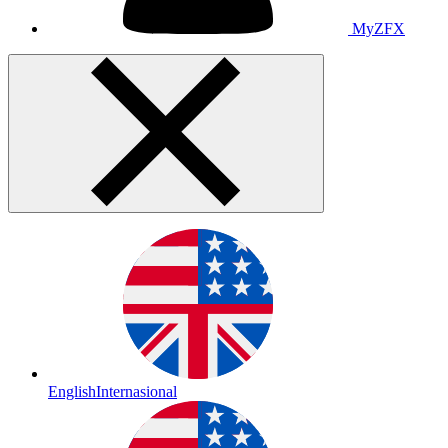
MyZFX
English
Internasional