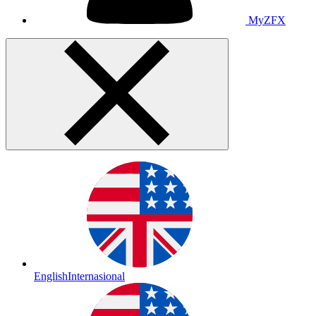
MyZFX
English
Internasional