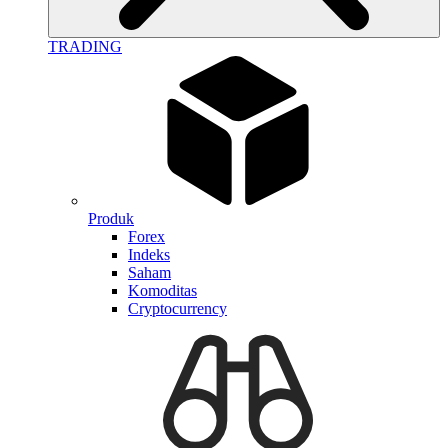
TRADING
Produk
Forex
Indeks
Saham
Komoditas
Cryptocurrency