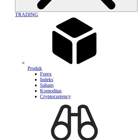
TRADING
Produk
Forex
Indeks
Saham
Komoditas
Cryptocurrency