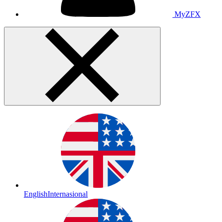
MyZFX
English
Internasional