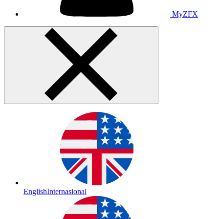
MyZFX
English
Internasional