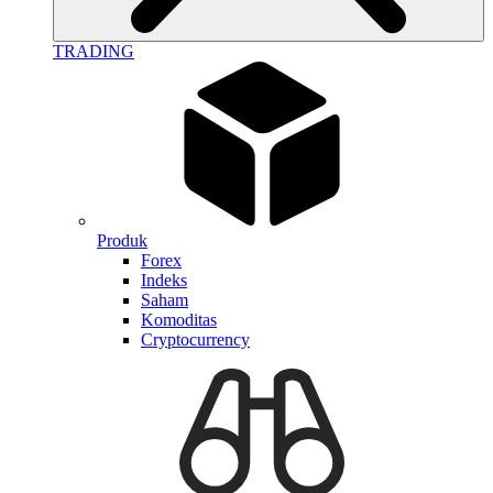
TRADING
Produk
Forex
Indeks
Saham
Komoditas
Cryptocurrency