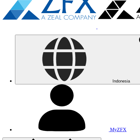
Indonesia
MyZFX