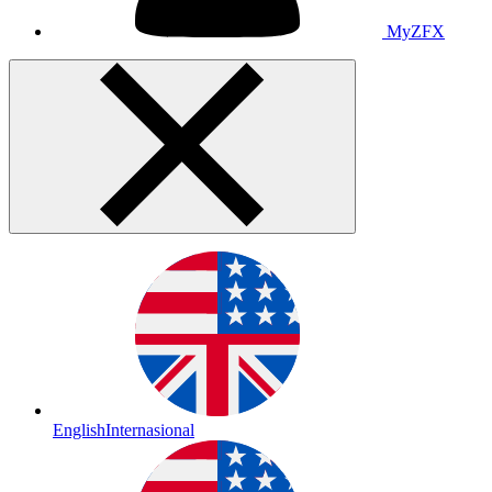
MyZFX
English
Internasional