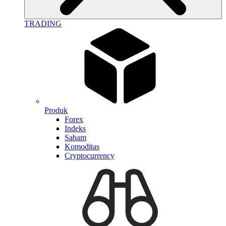
TRADING
Produk
Forex
Indeks
Saham
Komoditas
Cryptocurrency