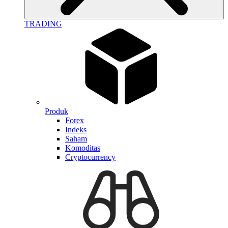
TRADING
Produk
Forex
Indeks
Saham
Komoditas
Cryptocurrency