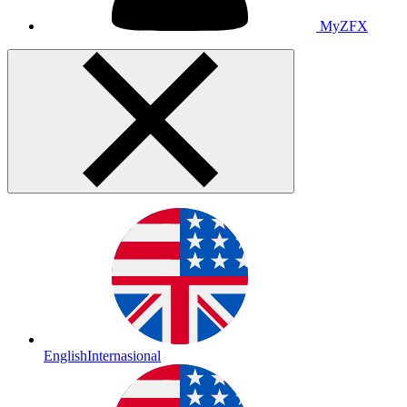
MyZFX
English
Internasional