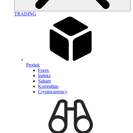
TRADING
Produk
Forex
Indeks
Saham
Komoditas
Cryptocurrency