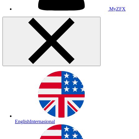
MyZFX
English
Internasional