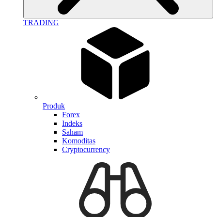
TRADING
Produk
Forex
Indeks
Saham
Komoditas
Cryptocurrency