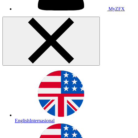
MyZFX
English
Internasional