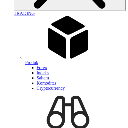
TRADING
Produk
Forex
Indeks
Saham
Komoditas
Cryptocurrency