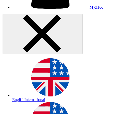
MyZFX
English
Internasional