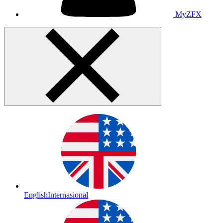
MyZFX
English
Internasional