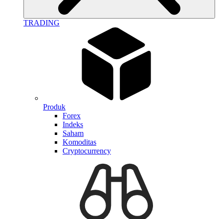
TRADING
Produk
Forex
Indeks
Saham
Komoditas
Cryptocurrency