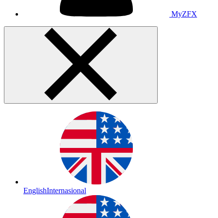
MyZFX
English
Internasional