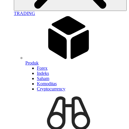
TRADING
Produk
Forex
Indeks
Saham
Komoditas
Cryptocurrency