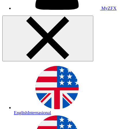
MyZFX
English
Internasional