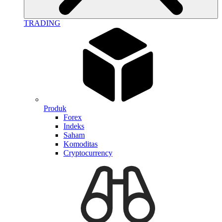
TRADING
Produk
Forex
Indeks
Saham
Komoditas
Cryptocurrency