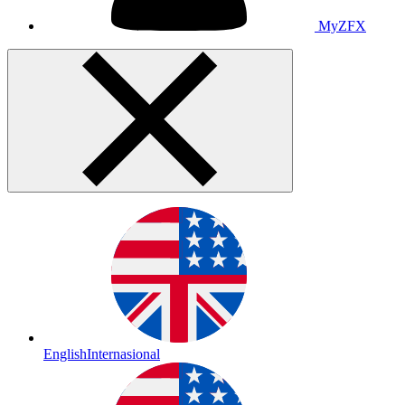
MyZFX
English
Internasional