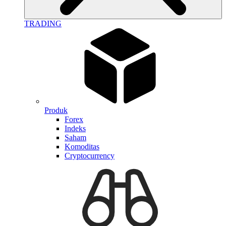
TRADING
Produk
Forex
Indeks
Saham
Komoditas
Cryptocurrency