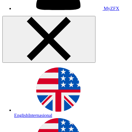
MyZFX
English
Internasional