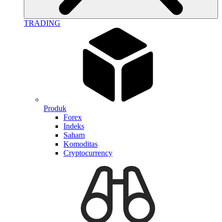
TRADING
Produk
Forex
Indeks
Saham
Komoditas
Cryptocurrency