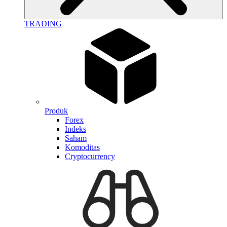
TRADING
Produk
Forex
Indeks
Saham
Komoditas
Cryptocurrency