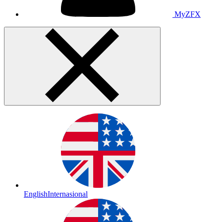
MyZFX
English
Internasional