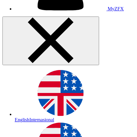
MyZFX
English
Internasional