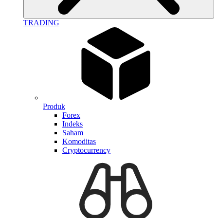
TRADING
Produk
Forex
Indeks
Saham
Komoditas
Cryptocurrency