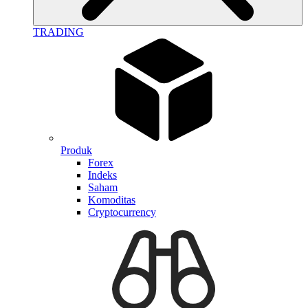
TRADING
Produk
Forex
Indeks
Saham
Komoditas
Cryptocurrency