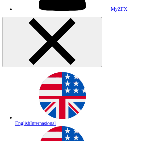
MyZFX
English
Internasional