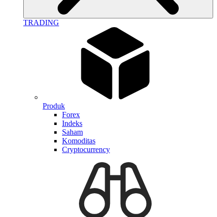
TRADING
Produk
Forex
Indeks
Saham
Komoditas
Cryptocurrency