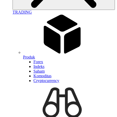
TRADING
Produk
Forex
Indeks
Saham
Komoditas
Cryptocurrency