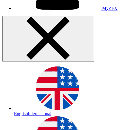
MyZFX
English
Internasional