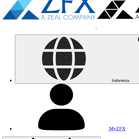
Indonesia
MyZFX