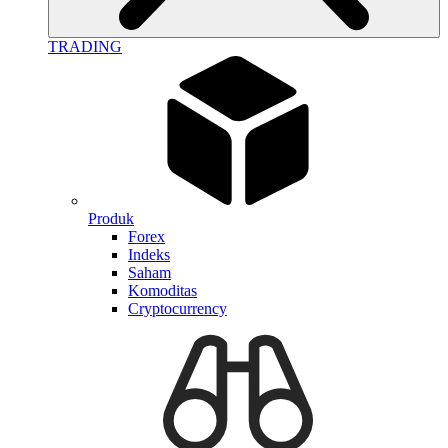
TRADING
Produk
Forex
Indeks
Saham
Komoditas
Cryptocurrency