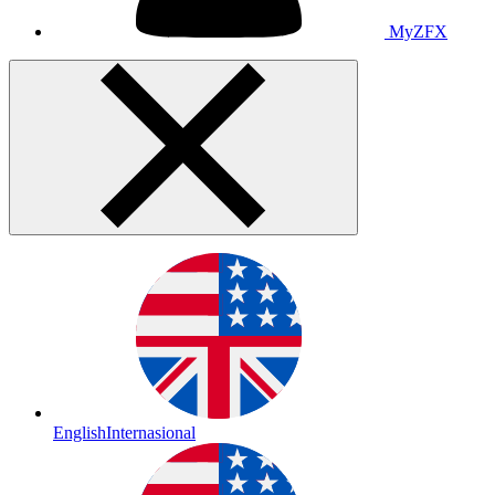
MyZFX
English
Internasional