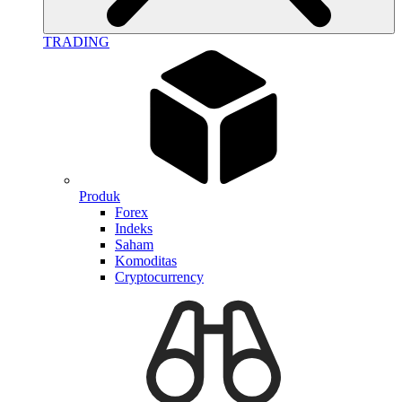
TRADING
Produk
Forex
Indeks
Saham
Komoditas
Cryptocurrency