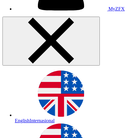
MyZFX
English
Internasional