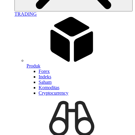
TRADING
Produk
Forex
Indeks
Saham
Komoditas
Cryptocurrency