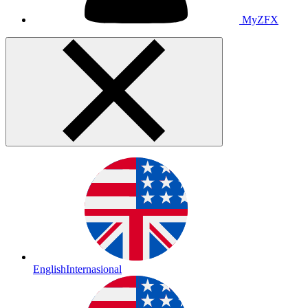
MyZFX
English
Internasional