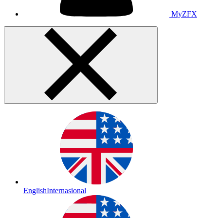
MyZFX
English
Internasional