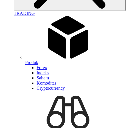
TRADING
Produk
Forex
Indeks
Saham
Komoditas
Cryptocurrency