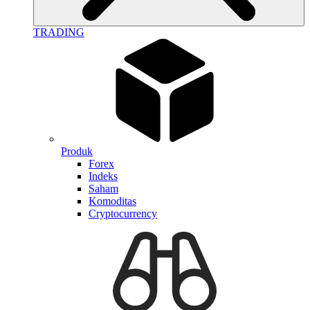
TRADING
Produk
Forex
Indeks
Saham
Komoditas
Cryptocurrency