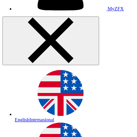
MyZFX
English
Internasional