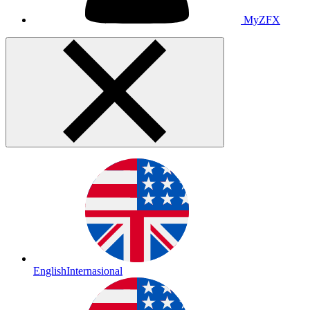
MyZFX
English
Internasional