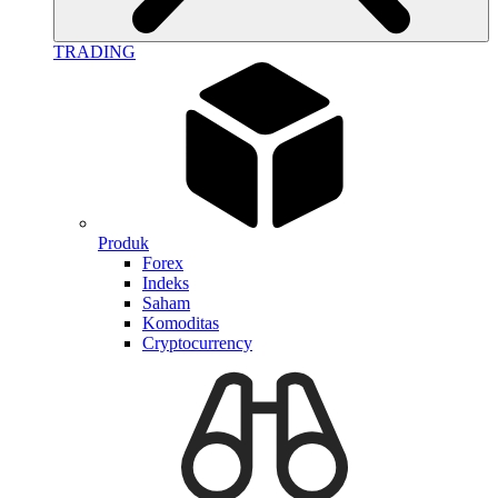
TRADING
Produk
Forex
Indeks
Saham
Komoditas
Cryptocurrency