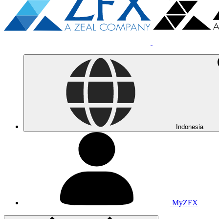
Indonesia
MyZFX