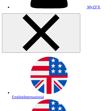
MyZFX
English
Internasional