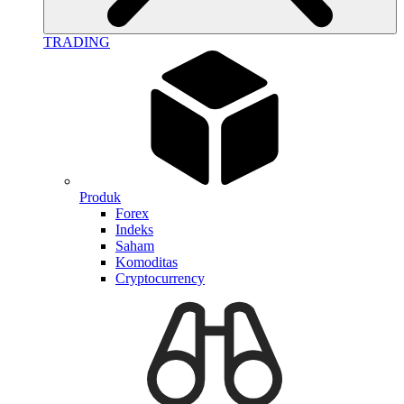
TRADING
Produk
Forex
Indeks
Saham
Komoditas
Cryptocurrency